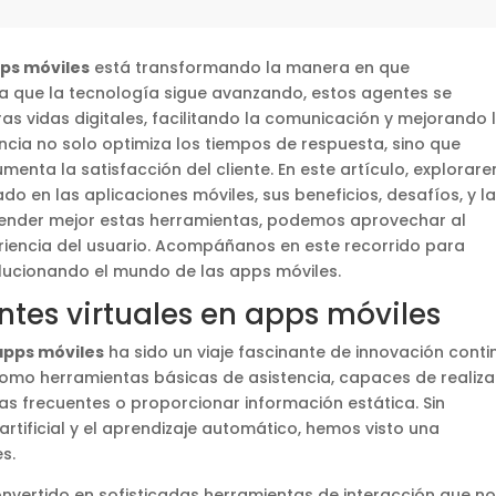
pps móviles
está transformando la manera en que
a que la tecnología sigue avanzando, estos agentes se
as vidas digitales, facilitando la comunicación y mejorando 
encia no solo optimiza los tiempos de respuesta, sino que
enta la satisfacción del cliente. En este artículo, explorar
o en las aplicaciones móviles, sus beneficios, desafíos, y l
prender mejor estas herramientas, podemos aprovechar al
riencia del usuario. Acompáñanos en este recorrido para
olucionando el mundo de las apps móviles.
ntes virtuales en apps móviles
apps móviles
ha sido un viaje fascinante de innovación conti
omo herramientas básicas de asistencia, capaces de realiza
s frecuentes o proporcionar información estática. Sin
artificial y el aprendizaje automático, hemos visto una
s.
convertido en sofisticadas herramientas de interacción que n