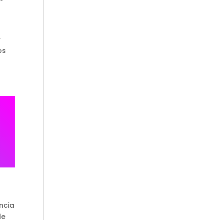
y
os
ncia
de