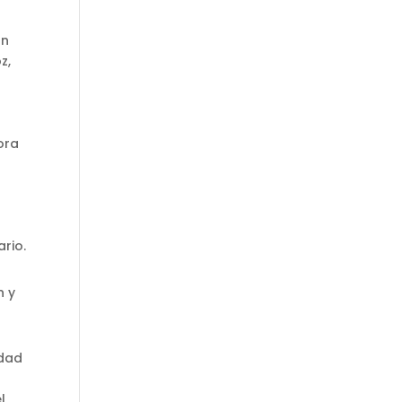
ón
z,
ora
rio.
n y
idad
l