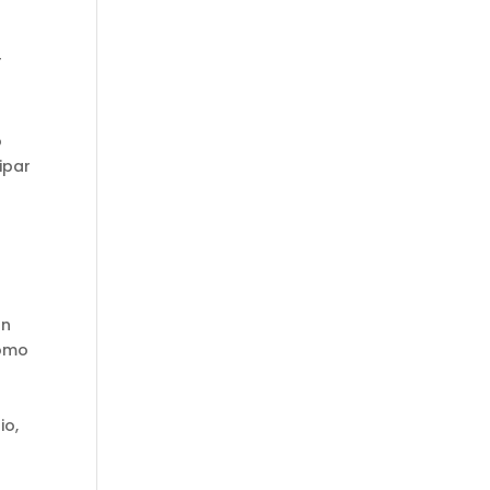
r
o
ipar
on
como
io,