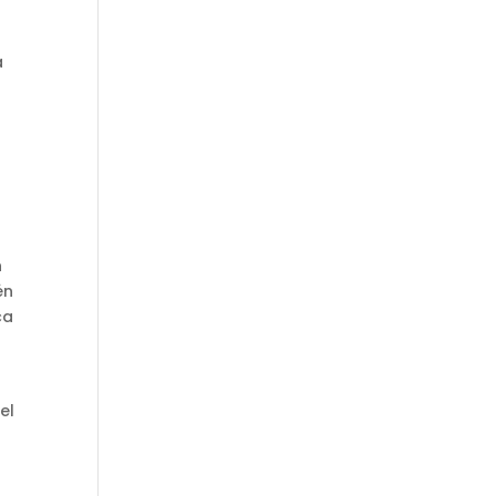
a
n
én
ca
el