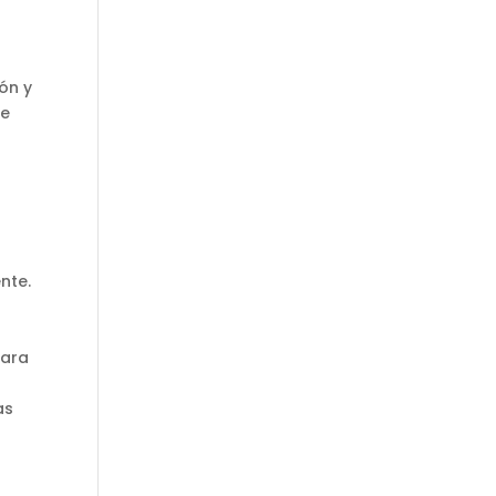
ón y
ue
nte.
para
as