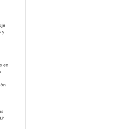
aje
o y
s en
n
ión
es
LP