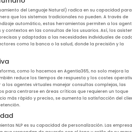
 humano
esamiento del Lenguaje Natural) radica en su capacidad para
era que los sistemas tradicionales no pueden. A través de
dizaje automático, estas herramientas permiten a los agen
s y contextos en las consultas de los usuarios. Así, los asiste
precisas y adaptadas a las necesidades individuales de cad
sectores como la banca o la salud, donde la precisión y la
iva
taforma, como lo hacemos en Agentia365, no solo mejora la
ambién reduce los tiempos de respuesta y los costes operativ
ir a los agentes virtuales manejar consultas complejas, las
 para centrarse en áreas críticas que requieren un toque
io más rápido y preciso, se aumenta la satisfacción del clie
retención.
idad
mientas NLP es su capacidad de personalización. Las empres