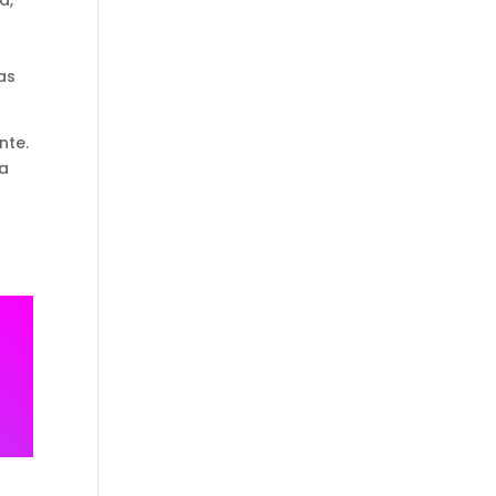
a,
as
nte.
la