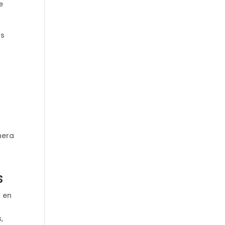
e
as
a
nera
s
s en
,