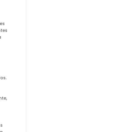
tes
ntes
a
os.
nte,
as